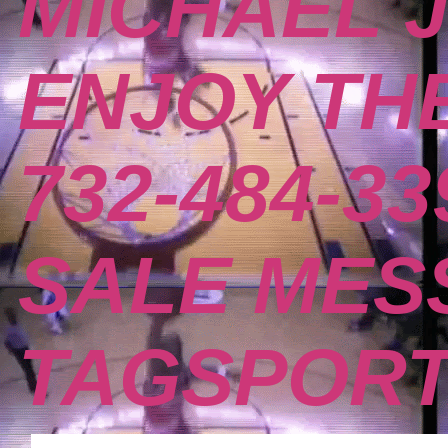
MICHAEL 
ENJOY THE
732-484-3
SALE MES
TAGSPOR